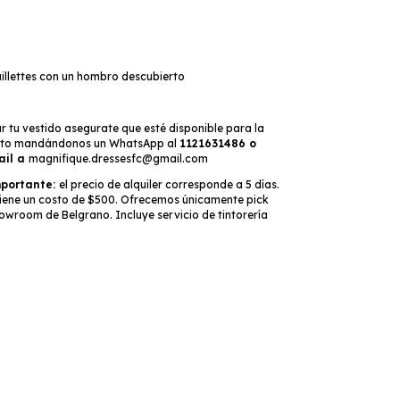
illettes con un hombro descubierto
r tu vestido asegurate que esté disponible para la
ento mandándonos un WhatsApp al
1121631486 o
ail a
magnifique.dressesfc@gmail.com
mportante:
el precio de alquiler corresponde a 5 días.
tiene un costo de $500. Ofrecemos únicamente pick
owroom de Belgrano. Incluye servicio de tintorería