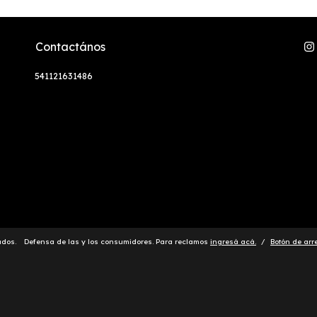
Contactános
541121631486
ados.
Defensa de las y los consumidores. Para reclamos
ingresá acá.
/
Botón de arr