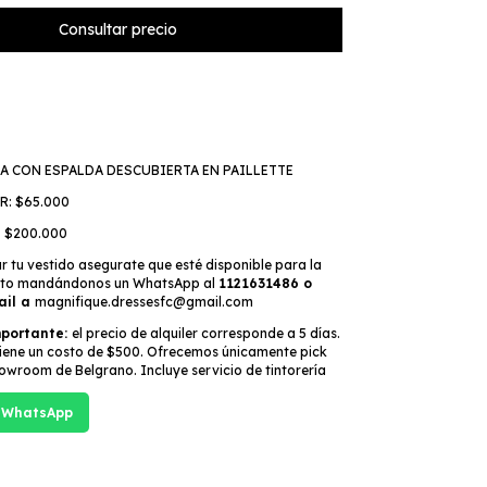
A CON ESPALDA DESCUBIERTA EN PAILLETTE
R: $65.000
 $200.000
r tu vestido asegurate que esté disponible para la
ento mandándonos un WhatsApp al
1121631486 o
ail a
magnifique.dressesfc@gmail.com
mportante:
el precio de alquiler corresponde a 5 días.
tiene un costo de $500. Ofrecemos únicamente pick
owroom de Belgrano. Incluye servicio de tintorería
 WhatsApp