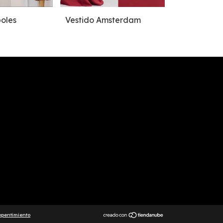
oles
Vestido Amsterdam
Vestido Ba
epentimiento