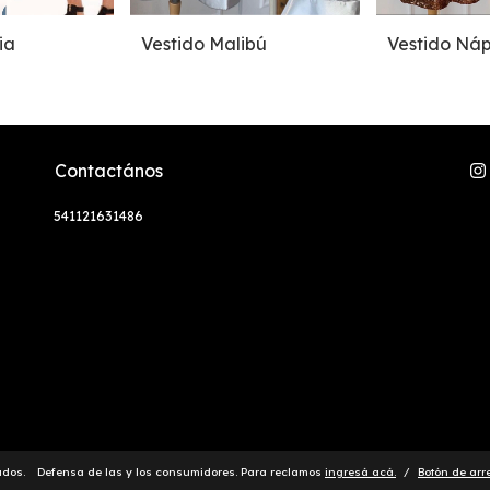
ia
Vestido Malibú
Vestido Náp
Contactános
541121631486
ados.
Defensa de las y los consumidores. Para reclamos
ingresá acá.
/
Botón de arr